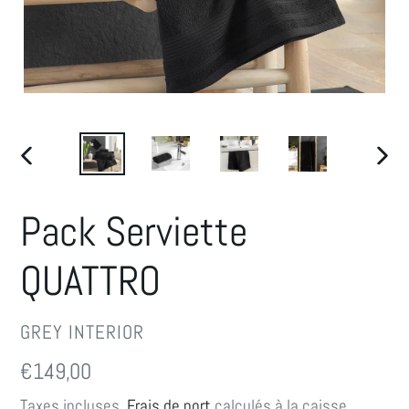
DIAPOSITIVE
DIAP
PRÉCÉDENTE
SUIV
Pack Serviette
QUATTRO
DISTRIBUTEUR
GREY INTERIOR
Prix
€149,00
normal
Taxes incluses.
Frais de port
calculés à la caisse.